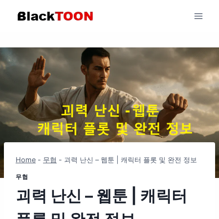
Skip
to
content
Home
-
무협
-
괴력 난신 – 웹툰 | 캐릭터 플롯 및 완전 정보
무협
괴력 난신 – 웹툰 | 캐릭터