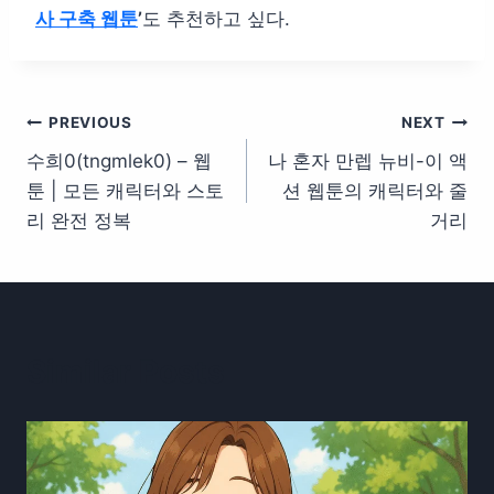
사 구축 웹툰
’
도 추천하고 싶다.
글
PREVIOUS
NEXT
수희0(tngmlek0) – 웹
나 혼자 만렙 뉴비-이 액
탐
툰 | 모든 캐릭터와 스토
션 웹툰의 캐릭터와 줄
색
리 완전 정복
거리
Similar Posts