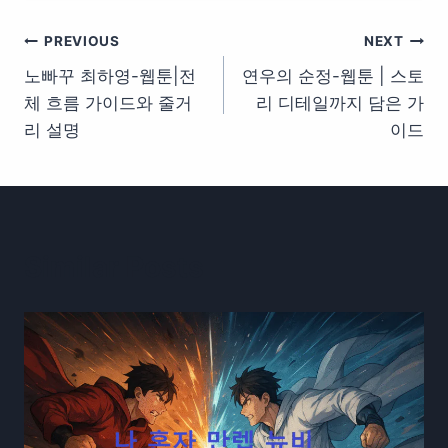
글
PREVIOUS
NEXT
노빠꾸 최하영-웹툰|전
연우의 순정-웹툰 | 스토
탐
체 흐름 가이드와 줄거
리 디테일까지 담은 가
색
리 설명
이드
Similar Posts