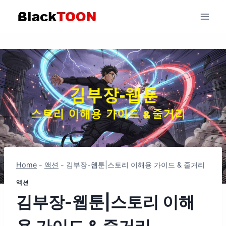
Skip
to
content
Home
-
액션
-
김부장-웹툰|스토리 이해용 가이드 & 줄거리
액션
김부장-웹툰|스토리 이해