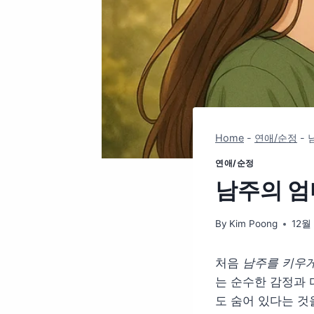
Home
-
연애/순정
-
연애/순정
남주의 엄
By
Kim Poong
12월 
처음
남주를 키우게
는 순수한 감정과 
도 숨어 있다는 것