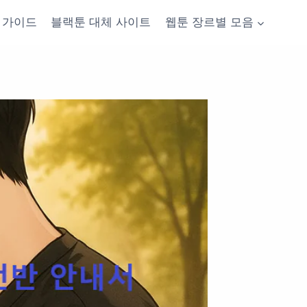
가이드
블랙툰 대체 사이트
웹툰 장르별 모음