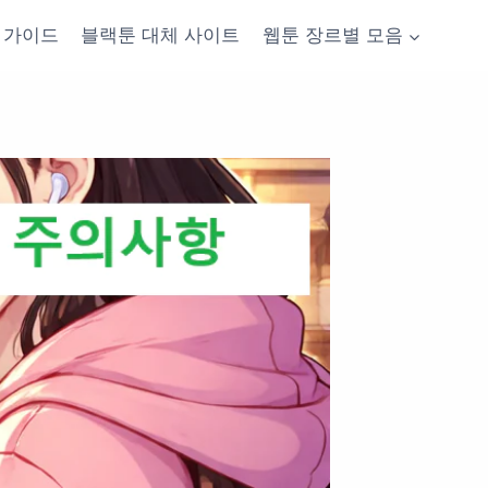
가이드
블랙툰 대체 사이트
웹툰 장르별 모음