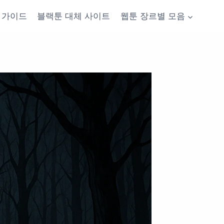
가이드
블랙툰 대체 사이트
웹툰 장르별 모음