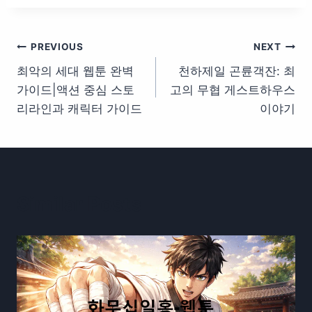
글
PREVIOUS
NEXT
최악의 세대 웹툰 완벽
천하제일 곤륜객잔: 최
탐
가이드|액션 중심 스토
고의 무협 게스트하우스
색
리라인과 캐릭터 가이드
이야기
Similar Posts