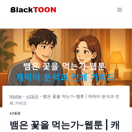
Skip
to
content
Home
-
시대극
-
뱀은 꽃을 먹는가-웹툰 | 캐릭터 분석과 전
체 가이드
시대극
뱀은 꽃을 먹는가-웹툰 | 캐