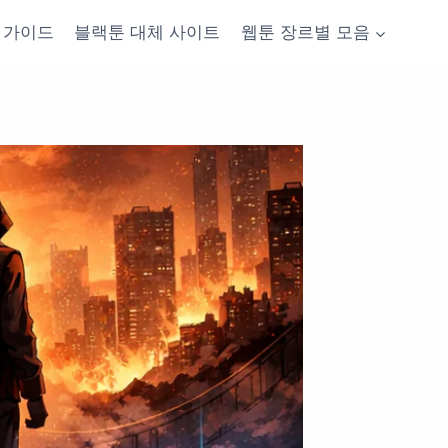
가이드
블랙툰 대체 사이트
웹툰 장르별 모음