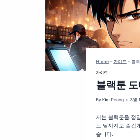
Home
-
가이드
-
블랙
가이드
블랙툰 도
By
Kim Poong
3월 1
저는 블랙툰을 정말
느 날까지도 즐겁게
습니다.