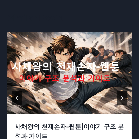
Similar Posts
사채왕의 천재손자-웹툰|이야기 구조 분
석과 가이드