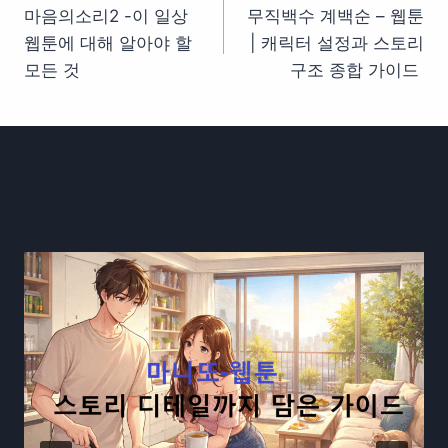
마음의소리2 -이 일상
무직백수 계백순 – 웹툰
탐
웹툰에 대해 알아야 할
| 캐릭터 설정과 스토리
색
모든 것
구조 종합 가이드
Similar Posts