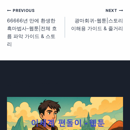
글
PREVIOUS
NEXT
66666년 만에 환생한
광마회귀-웹툰|스토리
탐
흑마법사-웹툰|전체 흐
이해용 가이드 & 줄거리
색
름 파악 가이드 & 스토
리
Similar Posts