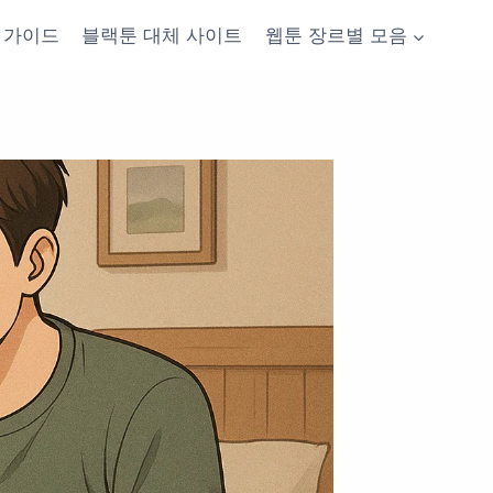
가이드
블랙툰 대체 사이트
웹툰 장르별 모음