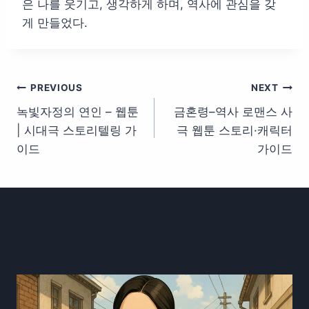
은 나를 웃기고, 생각하게 하며, 역사에 관심을 갖
게 만들었다.
글
PREVIOUS
NEXT
녹빛자정의 연인 – 웹툰
금혼령–역사 로맨스 사
탐
| 시대극 스토리텔링 가
극 웹툰 스토리·캐릭터
색
이드
가이드
Similar Posts