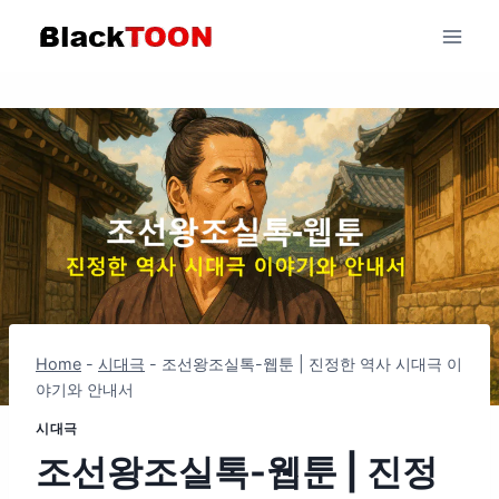
Skip
to
content
Home
-
시대극
-
조선왕조실톡-웹툰 | 진정한 역사 시대극 이
야기와 안내서
시대극
조선왕조실톡-웹툰 | 진정