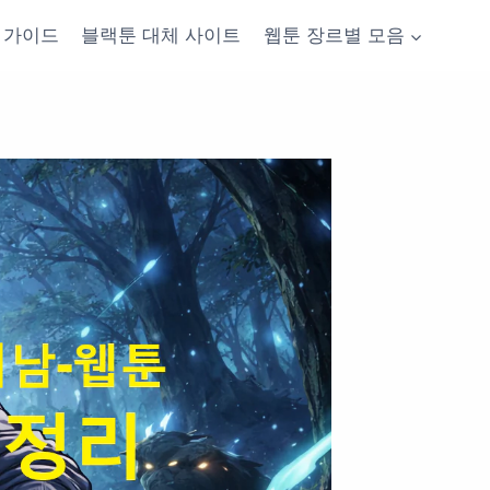
가이드
블랙툰 대체 사이트
웹툰 장르별 모음