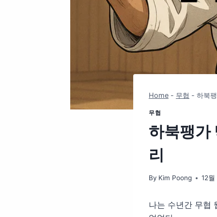
Home
-
무협
-
하북팽
무협
하북팽가 
리
By
Kim Poong
12월 
나는 수년간 무협