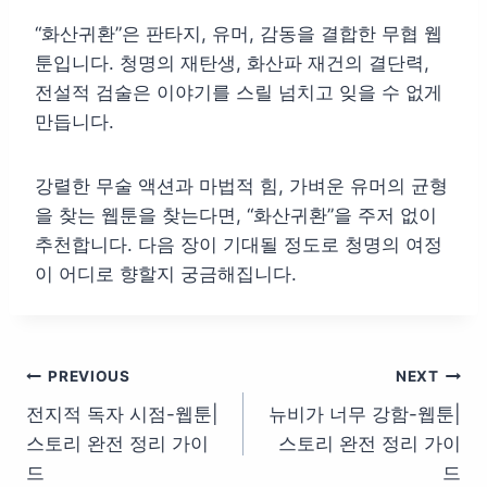
“화산귀환”은 판타지, 유머, 감동을 결합한 무협 웹
툰입니다. 청명의 재탄생, 화산파 재건의 결단력,
전설적 검술은 이야기를 스릴 넘치고 잊을 수 없게
만듭니다.
강렬한 무술 액션과 마법적 힘, 가벼운 유머의 균형
을 찾는 웹툰을 찾는다면, “화산귀환”을 주저 없이
추천합니다. 다음 장이 기대될 정도로 청명의 여정
이 어디로 향할지 궁금해집니다.
글
PREVIOUS
NEXT
전지적 독자 시점-웹툰|
뉴비가 너무 강함-웹툰|
탐
스토리 완전 정리 가이
스토리 완전 정리 가이
색
드
드