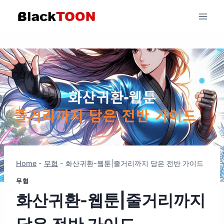
Skip
to
content
Home
-
무협
-
화산귀환-웹툰|줄거리까지 담은 전반 가이드
무협
화산귀환-웹툰|줄거리까지