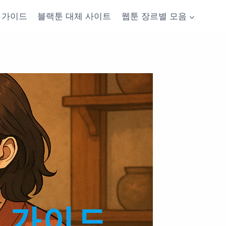
가이드
블랙툰 대체 사이트
웹툰 장르별 모음