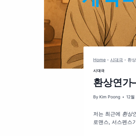
Home
-
시대극
-
환상
시대극
환상연가–
By
Kim Poong
12월 
저는 최근에
환상
로맨스, 서스펜스가