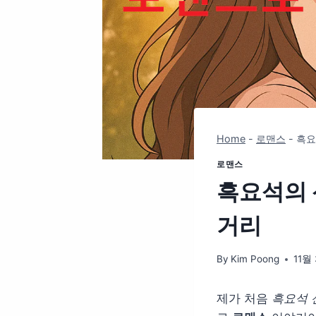
Home
-
로맨스
-
흑요
로맨스
흑요석의 
거리
By
Kim Poong
11월 
제가 처음
흑요석 