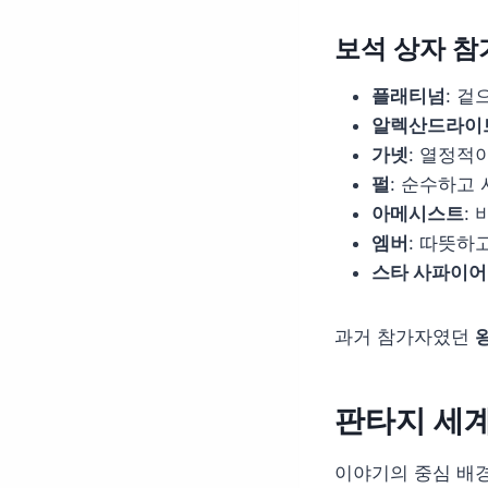
보석 상자 
플래티넘
: 
알렉산드라이
가넷
: 열정적
펄
: 순수하고
아메시스트
:
엠버
: 따뜻하
스타 사파이어
과거 참가자였던
판타지 세계
이야기의 중심 배