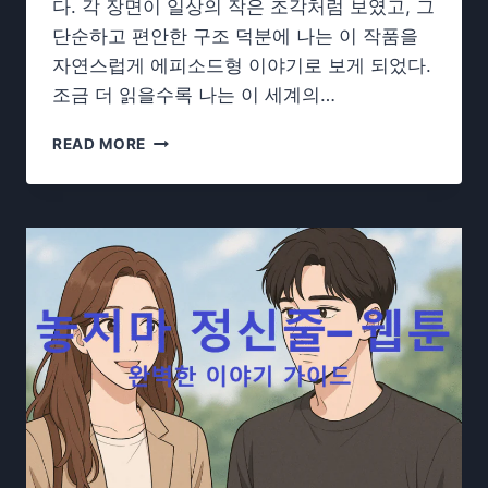
다. 각 장면이 일상의 작은 조각처럼 보였고, 그
단순하고 편안한 구조 덕분에 나는 이 작품을
자연스럽게 에피소드형 이야기로 보게 되었다.
조금 더 읽을수록 나는 이 세계의…
사
READ MORE
랑
스
러
운
계
절
들–
웹
툰
| 인
물
과
이
야
기