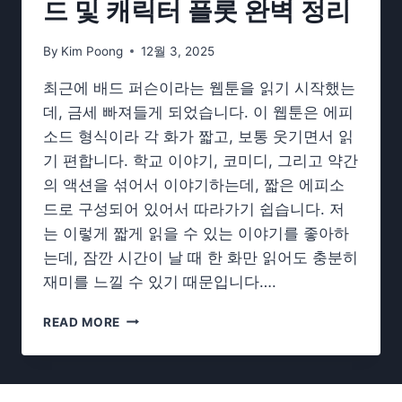
드 및 캐릭터 플롯 완벽 정리
드
및
상
By
Kim Poong
12월 3, 2025
세
정
최근에 배드 퍼슨이라는 웹툰을 읽기 시작했는
보
데, 금세 빠져들게 되었습니다. 이 웹툰은 에피
소드 형식이라 각 화가 짧고, 보통 웃기면서 읽
기 편합니다. 학교 이야기, 코미디, 그리고 약간
의 액션을 섞어서 이야기하는데, 짧은 에피소
드로 구성되어 있어서 따라가기 쉽습니다. 저
는 이렇게 짧게 읽을 수 있는 이야기를 좋아하
는데, 잠깐 시간이 날 때 한 화만 읽어도 충분히
재미를 느낄 수 있기 때문입니다….
나
READ MORE
쁜
사
람
–