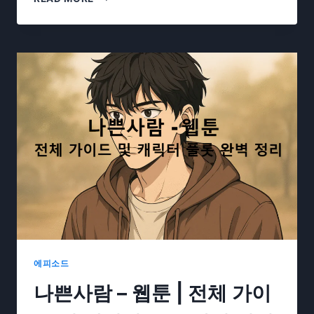
이
자
이
언
트
너
드
보
이
프
렌
드-
웹
툰
|
단
편
소
에피소드
설
나쁜사람 – 웹툰 | 전체 가이
가
이