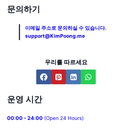
웹
문의하기
툰
|
전
이메일 주소로 문의하실 수 있습니다.
체
가
support@KimPoong.me
이
드
및
캐
우리를 따르세요
릭
터
플
롯
완
벽
운영 시간
정
리
00:00 - 24:00
(Open 24 Hours)