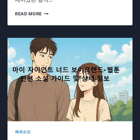
놓
READ MORE
지
마
정
신
줄–
웹
툰
|
완
벽
한
이
야
기
가
이
드
에피소드