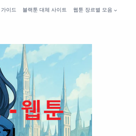
가이드
블랙툰 대체 사이트
웹툰 장르별 모음