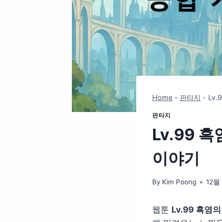
Home
-
판타지
-
Lv
판타지
Lv.99 
이야기
By
Kim Poong
12월 
웹툰
Lv.99 흑염